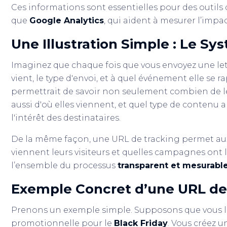
Ces informations sont essentielles pour des outils 
que
Google Analytics
, qui aident à mesurer l’impa
Une Illustration Simple : Le Sy
Imaginez que chaque fois que vous envoyez une lett
vient, le type d'envoi, et à quel événement elle se r
permettrait de savoir non seulement combien de le
aussi d'où elles viennent, et quel type de contenu
l'intérêt des destinataires.
De la même façon, une URL de tracking permet aux 
viennent leurs visiteurs et quelles campagnes ont 
l’ensemble du processus
transparent et mesurabl
Exemple Concret d’une URL de
Prenons un exemple simple. Supposons que vous
promotionnelle pour le
Black Friday
. Vous créez u