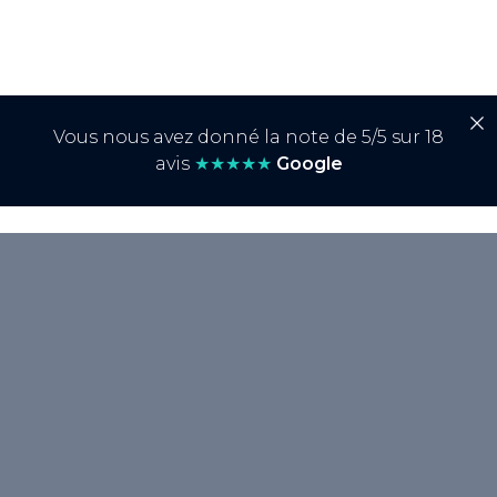
Vous nous avez donné la note de 5/5 sur 18
avis
★★★★★
Google
<p>Une <strong>URL de tracking</strong>