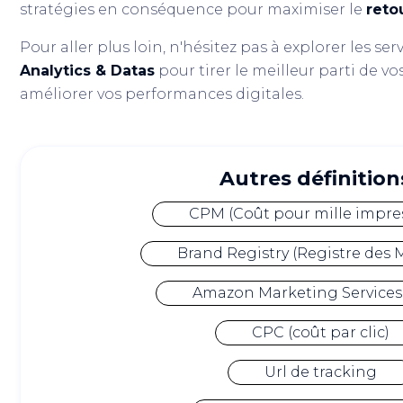
stratégies en conséquence pour maximiser le
reto
Pour aller plus loin, n'hésitez pas à explorer les ser
Analytics & Datas
pour tirer le meilleur parti de 
améliorer vos performances digitales.
Autres définitions
CPM (Coût pour mille impre
Brand Registry (Registre des 
Amazon Marketing Services
CPC (coût par clic)
Url de tracking