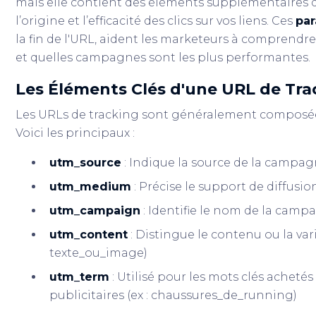
mais elle contient des éléments supplémentaires 
l’origine et l’efficacité des clics sur vos liens. Ces
pa
la fin de l'URL, aident les marketeurs à comprendre
et quelles campagnes sont les plus performantes.
Les Éléments Clés d'une URL de Tra
Les URLs de tracking sont généralement composée
Voici les principaux :
utm_source
: Indique la source de la campagn
utm_medium
: Précise le support de diffusion
utm_campaign
: Identifie le nom de la campa
utm_content
: Distingue le contenu ou la var
texte_ou_image)
utm_term
: Utilisé pour les mots clés achet
publicitaires (ex : chaussures_de_running)