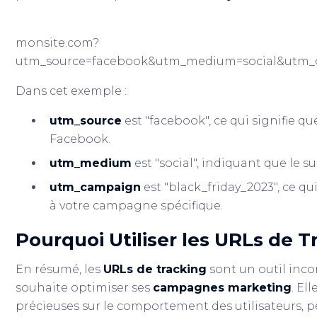
monsite.com?
utm_source=facebook&utm_medium=social&utm_c
Dans cet exemple :
utm_source
est "facebook", ce qui signifie qu
Facebook.
utm_medium
est "social", indiquant que le s
utm_campaign
est "black_friday_2023", ce qui
à votre campagne spécifique.
Pourquoi Utiliser les URLs de T
En résumé, les
URLs de tracking
sont un outil inc
souhaite optimiser ses
campagnes marketing
. El
précieuses sur le comportement des utilisateurs, p