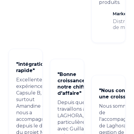
produits.
Market M
Distribu
de marq
"intégration
rapide"
"Bonne
Excellente
croissance de
expérience avec
notre chiffre
"Nous consta
Capsule B, et
d'affaire"
une croissan
surtout
Depuis que nous
Amandine qui
Nous sommes r
travaillons avec
nous a
de
LAGHORA, plus
accompagné
l'accompagn
particulièrement
depuis le début
de Laghora dan
avec Guillaume
du projet Market
gestion de nos