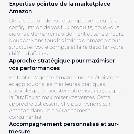
Expertise pointue de la marketplace
Amazon
De la création de votre compte vendeur à la
configuration de vos flux produits, nous vous
aidons à démarrer rapidement et sans erreurs.
Nous activons tous les leviers d’Amazon pour
structurer votre compte et faire décoller votre
chiffre d’affaires.
Approche stratégique pour maximiser
vos performances
En tant qu'agence Amazon, nous définissons
et appliquons les meilleures pratiques
possibles pour booster votre visibilité, gagner
la Buy Box et maximiser vos ventes. Cette
approche est essentielle pour vendre sur
Amazon dans un environnement
concurrentiel.
Accompagnement personnalisé et sur-
mesure