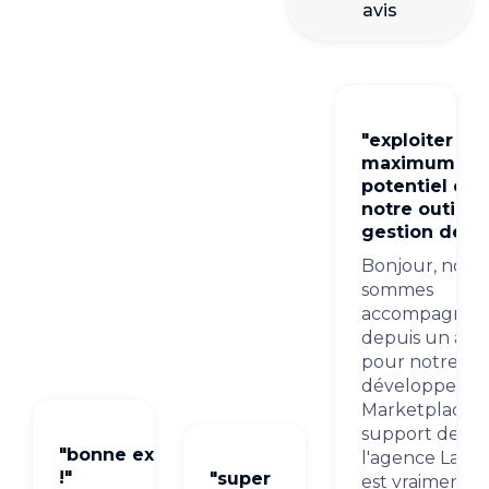
avis
"exploiter au
maximum le
potentiel de
notre outil d
gestion de fl
Bonjour, nous
sommes
accompagnés
depuis un an
pour notre
développeme
Marketplace, l
support de
"bonne expertise
l'agence Lagh
!"
"super
est vraiment t