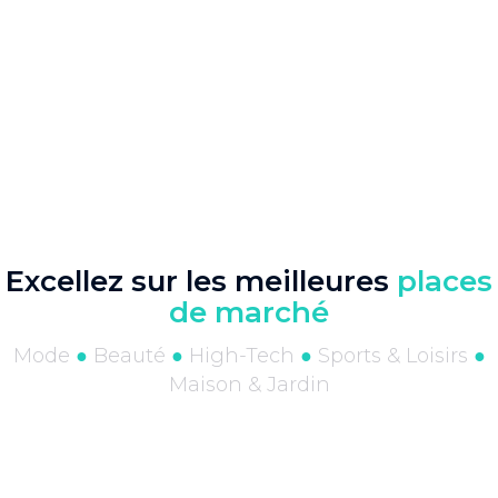
plus que de simples mises en ligne de produits.
Avec une concurrence massive, des règles
strictes de référencement, des exigences
logistiques élevées (Prime, FBA) et un
écosystème publicitaire incontournable
(Amazon Ads), seule une stratégie maîtrisée
permet de se démarquer, d’augmenter ses
ventes et de rentabiliser son activité sur la
marketplace la plus compétitive du monde.
Excellez sur les meilleures
places
de marché
Mode
●
Beauté
●
High-Tech
●
Sports & Loisirs
●
Maison & Jardin