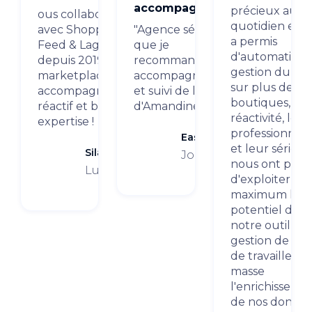
accompagnement"
précieux au
ous collaborons
quotidien et 
avec Shopping
"Agence sérieuse
a permis
Feed & Laghora
que je
d'automatiser 
depuis 2019 sur les
recommande. Super
gestion du flu
marketplaces. Bon
accompagnement
sur plus de 20
accompagnement,
et suivi de la part
boutiques, Le
réactif et bonne
d'Amandine!"
réactivité, leur
expertise !
professionnal
EasyKado
et leur sérieu
Silamp
Jouets
nous ont perm
Luminaires
d'exploiter au
maximum le
potentiel de
notre outil de
gestion de flux
de travailler e
masse
l'enrichisseme
de nos donné