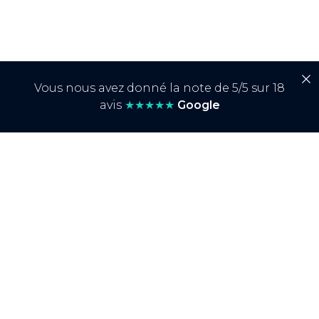
Vous nous avez donné la note de 5/5 sur 18
avis
★★★★★
Google
AGENCE AMAZON
Amazon