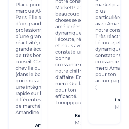
notre consultant
Place pour notre
marketplaces 
MarketPlace,
marque AMOA
plus
beaucoup de
Paris. Elle a été
particulièrem
choses se sont
d’un grand
avec Amandin
améliorées. Très
professionnalisme,
notre consulta
dynamique, à
d’une grande
Très réactive, 
l'écoute, réactif
réactivité, d’une
l'écoute, et
et nous avons
grande écoute et
dynamique, n
constaté une
de très bon
constatons un
bonne
conseil. C’est la
croissance. En
croissance de
cheville ouvrière
merci Amandi
notre chiffre
(dans le bon sens)
pour ton
d'affaire. Encore
qui nous a permis
accompagnem
merci Guillaume
une intégration
:)
pour ton
rapide sur les
efficacité.
différentes places
Lanca
Toooppppp
de marché. Merci
Maroq
Amandine
Kebello
Mode
Amoa Paris