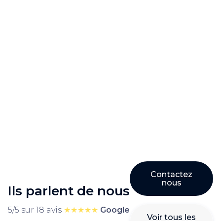
Comment booster votre
visibilité grâce à Amazon Ads ?
Est-il indispensable d’utiliser un
gestionnaire de flux ?
Pourquoi se faire accompagner
par une agence Amazon ?
Contactez
nous
Ils parlent de nous
5/5 sur 18 avis
★★★★★
Google
Voir tous les