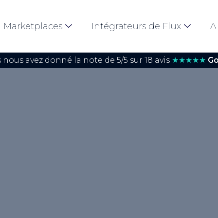
Marketplaces
Intégrateurs de Flux
A
 nous avez donné la note de 5/5 sur 18 avis
★★★★★
Go
g>Coût par
ion publicitaire où les
isateur clique sur leur