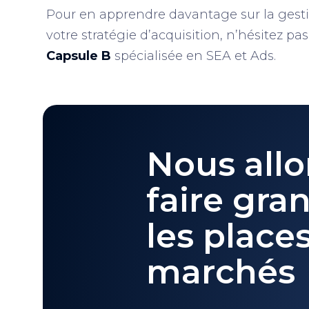
Pour en apprendre davantage sur la gesti
votre stratégie d’acquisition, n’hésitez pa
Capsule B
spécialisée en SEA et Ads.
Nous allo
faire gran
les place
marchés