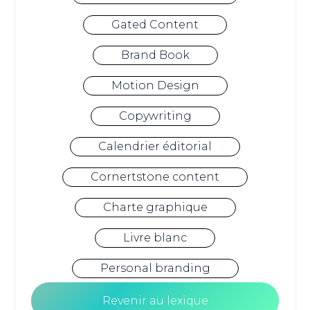
Gated Content
Brand Book
Motion Design
Copywriting
Calendrier éditorial
Cornertstone content
Charte graphique
Livre blanc
Personal branding
Revenir au lexique