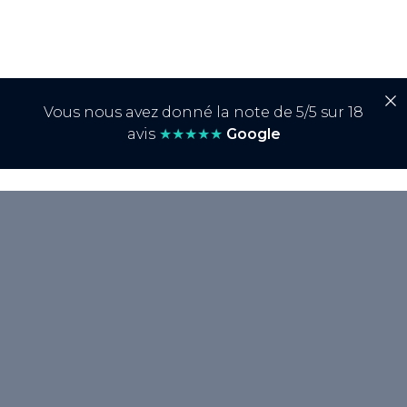
Vous nous avez donné la note de 5/5 sur 18
avis
★★★★★
Google
<p>La <strong>roue chromatique</strong>