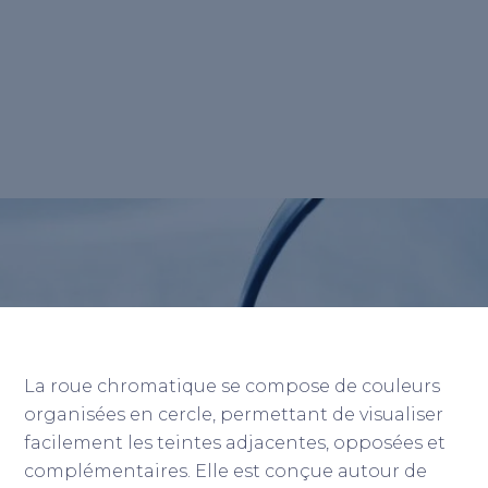
est un outil visuel essentiel qui représente
les <strong>relations</strong> entre les
couleurs, facilitant la compréhension et
l'application des différentes teintes dans
divers contextes créatifs.</p>
Retour au lexique
La roue chromatique se compose de couleurs
organisées en cercle, permettant de visualiser
facilement les teintes adjacentes, opposées et
complémentaires. Elle est conçue autour de