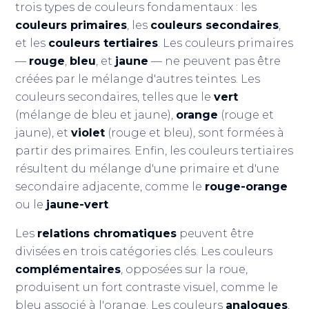
trois types de couleurs fondamentaux : les
couleurs primaires
, les
couleurs secondaires
,
et les
couleurs tertiaires
. Les couleurs primaires
—
rouge
,
bleu
, et
jaune
— ne peuvent pas être
créées par le mélange d'autres teintes. Les
couleurs secondaires, telles que le
vert
(mélange de bleu et jaune),
orange
(rouge et
jaune), et
violet
(rouge et bleu), sont formées à
partir des primaires. Enfin, les couleurs tertiaires
résultent du mélange d'une primaire et d'une
secondaire adjacente, comme le
rouge-orange
ou le
jaune-vert
.
Les
relations chromatiques
peuvent être
divisées en trois catégories clés. Les couleurs
complémentaires
, opposées sur la roue,
produisent un fort contraste visuel, comme le
bleu associé à l'orange. Les couleurs
analogues
,