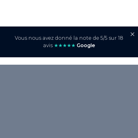
Vous nous avez donné la note de 5/5 sur 18
avis
★★★★★
Google
<p>Le <strong>Evergreen Content</strong>