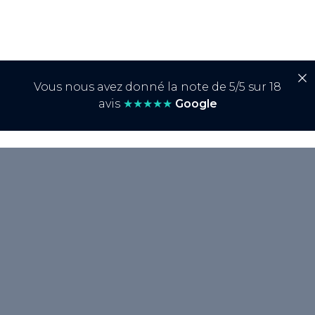
Vous nous avez donné la note de 5/5 sur 18
avis
★★★★★
Google
<p>Le <strong>Camel Case</strong> est une