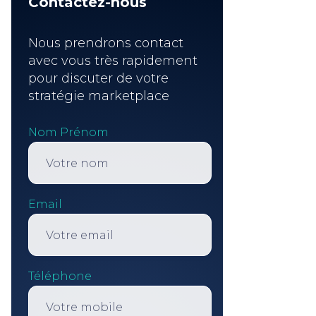
Contactez-nous
Nous prendrons contact
avec vous très rapidement
pour discuter de votre
stratégie marketplace
Nom Prénom
Email
Téléphone