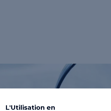
pratique d'écriture où chaque mot ou
abréviation commence par une majuscule,
le tout sans espaces ni ponctuation, ce qui
donne une apparence fluide et unifiée. Par
exemple, des termes comme
“<strong>iPod</strong>” ou
“<strong>eBay</strong>” illustrent
parfaitement cette technique.</p>
Retour au lexique
L'Utilisation en