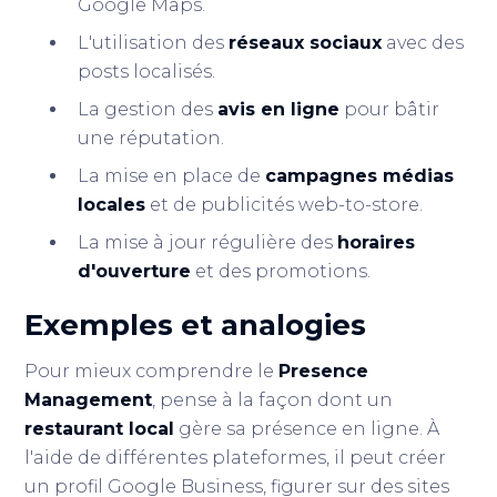
Google Maps.
L'utilisation des
réseaux sociaux
avec des
posts localisés.
La gestion des
avis en ligne
pour bâtir
une réputation.
La mise en place de
campagnes médias
locales
et de publicités web-to-store.
La mise à jour régulière des
horaires
d'ouverture
et des promotions.
Exemples et analogies
Pour mieux comprendre le
Presence
Management
, pense à la façon dont un
restaurant local
gère sa présence en ligne. À
l'aide de différentes plateformes, il peut créer
un profil Google Business, figurer sur des sites