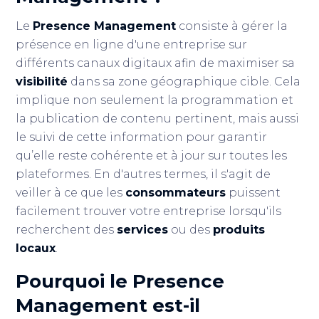
Le
Presence Management
consiste à gérer la
présence en ligne d'une entreprise sur
différents canaux digitaux afin de maximiser sa
visibilité
dans sa zone géographique cible. Cela
implique non seulement la programmation et
la publication de contenu pertinent, mais aussi
le suivi de cette information pour garantir
qu’elle reste cohérente et à jour sur toutes les
plateformes. En d'autres termes, il s'agit de
veiller à ce que les
consommateurs
puissent
facilement trouver votre entreprise lorsqu'ils
recherchent des
services
ou des
produits
locaux
.
Pourquoi le
Presence
Management
est-il