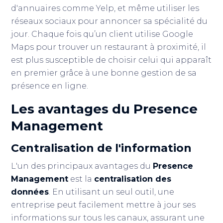
d'annuaires comme Yelp, et même utiliser les
réseaux sociaux pour annoncer sa spécialité du
jour. Chaque fois qu’un client utilise Google
Maps pour trouver un restaurant à proximité, il
est plus susceptible de choisir celui qui apparaît
en premier grâce à une bonne gestion de sa
présence en ligne.
Les avantages du
Presence
Management
Centralisation de l'information
L'un des principaux avantages du
Presence
Management
est la
centralisation des
données
. En utilisant un seul outil, une
entreprise peut facilement mettre à jour ses
informations sur tous les canaux, assurant une