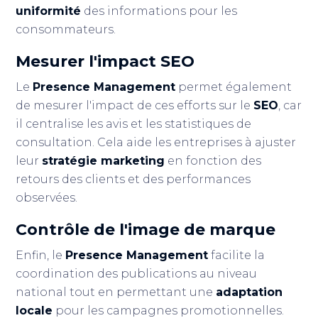
uniformité
des informations pour les
consommateurs.
Mesurer l'impact
SEO
Le
Presence Management
permet également
de mesurer l'impact de ces efforts sur le
SEO
, car
il centralise les avis et les statistiques de
consultation. Cela aide les entreprises à ajuster
leur
stratégie marketing
en fonction des
retours des clients et des performances
observées.
Contrôle de l'image de marque
Enfin, le
Presence Management
facilite la
coordination des publications au niveau
national tout en permettant une
adaptation
locale
pour les campagnes promotionnelles.