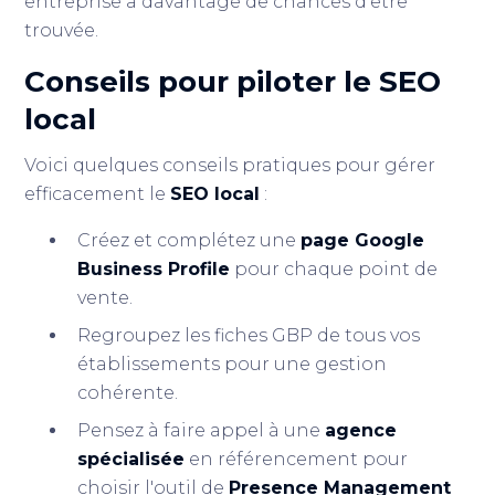
entreprise a davantage de chances d’être
trouvée.
Conseils pour piloter le
SEO
local
Voici quelques conseils pratiques pour gérer
efficacement le
SEO local
:
Créez et complétez une
page Google
Business Profile
pour chaque point de
vente.
Regroupez les fiches GBP de tous vos
établissements pour une gestion
cohérente.
Pensez à faire appel à une
agence
spécialisée
en référencement pour
choisir l'outil de
Presence Management