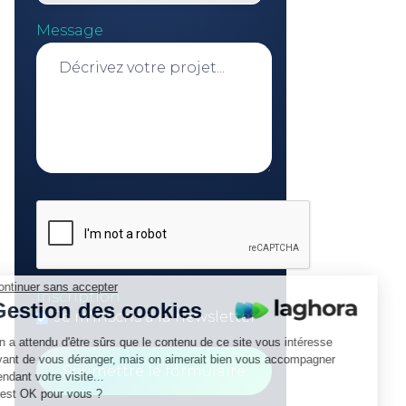
Message
Continuer sans accepter
Inscription
Gestion des cookies
Je m'inscris à la newsletter
On a attendu d'être sûrs que le contenu de ce site vous intéresse
avant de vous déranger, mais on aimerait bien vous accompagner
pendant votre visite...
C'est OK pour vous ?