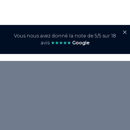
Vous nous avez donné la note de 5/5 sur 18
avis
★★★★★
Google
<p>Le <strong>Presence