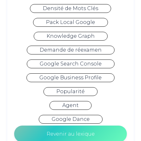
Densité de Mots Clés
Pack Local Google
Knowledge Graph
Demande de réexamen
Google Search Console
Google Business Profile
Popularité
Agent
Google Dance
Revenir au lexique