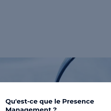
Management</strong> est l'ensemble des
techniques, outils et plateformes qui
optimisent le <strong>référencement
local</strong> des points de vente pour
améliorer leur <strong>visibilité
digitale</strong> et transformer les
internautes en clients.</p>
Retour au lexique
Qu'est-ce que le
Presence
Management
?