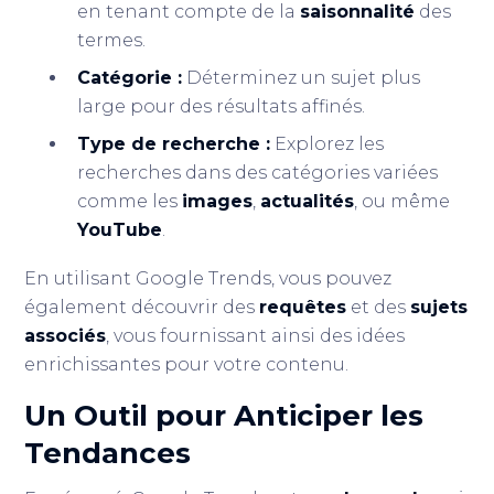
en tenant compte de la
saisonnalité
des
termes.
Catégorie :
Déterminez un sujet plus
large pour des résultats affinés.
Type de recherche :
Explorez les
recherches dans des catégories variées
comme les
images
,
actualités
, ou même
YouTube
.
En utilisant Google Trends, vous pouvez
également découvrir des
requêtes
et des
sujets
associés
, vous fournissant ainsi des idées
enrichissantes pour votre contenu.
Un Outil pour Anticiper les
Tendances