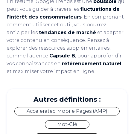
En résumé, Google Trends est une
boussole
qui
peut vous guider à travers les
fluctuations de
l'intérêt des consommateurs
. En comprenant
comment utiliser cet outil, vous pourrez
anticiper les
tendances de marché
et adapter
votre contenu en conséquence. Pensez à
explorer des ressources supplémentaires,
comme l'agence
Capsule B
, pour approfondir
vos connaissances en
référencement naturel
et maximiser votre impact en ligne.
Autres définitions :
Accelerated Mobile Pages (AMP)
Mot-Clé