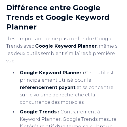
Différence entre Google
Trends et Google Keyword
Planner
Il est important de ne pas confondre Google
Trends avec
Google Keyword Planner
, même si
les deux outils semblent similaires à première
vue.
Google Keyword Planner :
Cet outil est
principalement utilisé pour le
référencement payant
et se concentre
sur le volume de recherche et la
concurrence des mots-clés.
Google Trends :
Contrairement à
Keyword Planner, Google Trends mesure
l'intérêt relatif d'un terme, calculant un