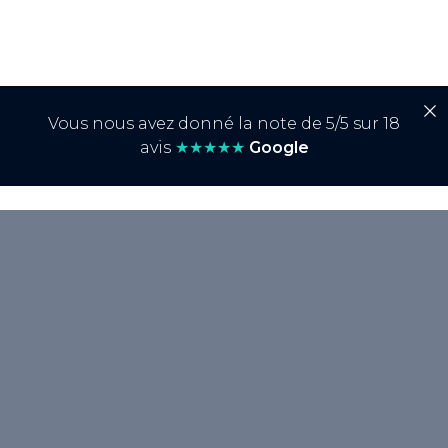
Vous nous avez donné la note de 5/5 sur 18
avis
★★★★★
Google
<p>Google Trends est un <strong>outil