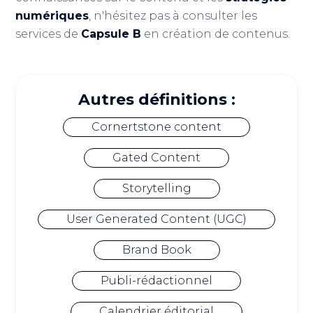
numériques
, n'hésitez pas à consulter les
services de
Capsule B
en création de contenus.
Autres définitions :
Cornertstone content
Gated Content
Storytelling
User Generated Content (UGC)
Brand Book
Publi-rédactionnel
Calendrier éditorial