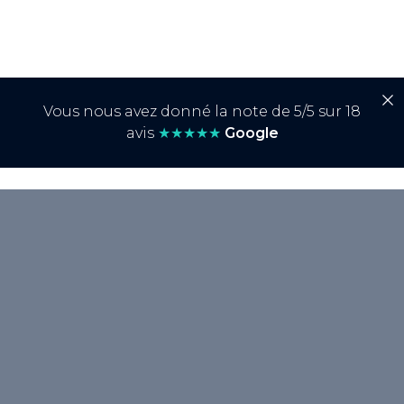
Vous nous avez donné la note de 5/5 sur 18
avis
★★★★★
Google
<p>Le <strong>planning éditorial</strong>