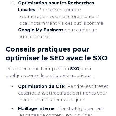
Optimisation pour les Recherches
Locales
: Prendre en compte
l'optimisation pour le référencement
local, notamment via des outils comme
Google My Business
pour capter un
public localisé.
Conseils pratiques pour
optimiser le SEO avec le SXO
Pour tirer le meilleur parti du
SXO
, voici
quelques conseils pratiques à appliquer :
Optimisation du CTR
: Rendre les titres et
descriptions attractifs et pertinents pour
inciter les utilisateurs à cliquer.
Maillage interne
: Lier stratégiquement
les pages de contenu pour guider