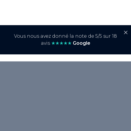
Vous nous avez donné la note de 5/5 sur 18
avis
★★★★★
Google
<p>Le <strong>SXO</strong>, ou