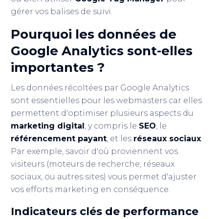
gérer vos balises de suivi.
Pourquoi les données de
Google Analytics sont-elles
importantes ?
Les données récoltées par Google Analytics
sont essentielles pour les webmasters car elles
permettent d'optimiser plusieurs aspects du
marketing digital
, y compris le
SEO
, le
référencement payant
, et les
réseaux sociaux
.
Par exemple, savoir d'où proviennent vos
visiteurs (moteurs de recherche, réseaux
sociaux, ou autres sites) vous permet d'ajuster
vos efforts marketing en conséquence.
Indicateurs clés de performance