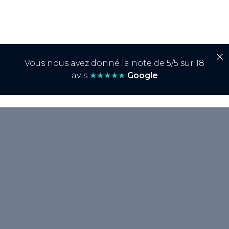
Vous nous avez donné la note de 5/5 sur 18
avis
★★★★★
Google
<p>Google Analytics est un service gratuit