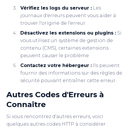
Vérifiez les logs du serveur :
Les
journaux d'erreurs peuvent vous aider à
trouver l'origine de l'erreur.
Désactivez les extensions ou plugins :
Si
vous utilisez un système de gestion de
contenu (CMS), certaines extensions
peuvent causer le problème.
Contactez votre hébergeur :
Ils peuvent
fournir des informations sur des règles de
sécurité pouvant entraîner cette erreur.
Autres Codes d'Erreurs à
Connaître
Si vous rencontrez d'autres erreurs, voici
quelques autres codes HTTP à considérer :