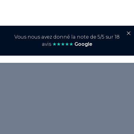
Vous nous avez donné la note de 5/5 sur 18
avis
★★★★★
Google
<p>L'erreur <strong>403</strong>,