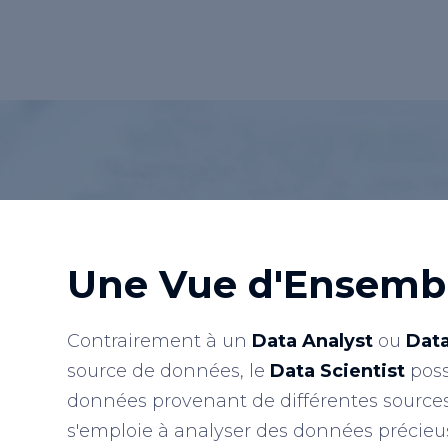
stockage, le traitement et la restitutio
Retour au lexique
Une Vue d'Ensemb
Contrairement à un
Data Analyst
ou
Dat
source de données, le
Data Scientist
poss
données provenant de différentes source
s'emploie à analyser des données précieus