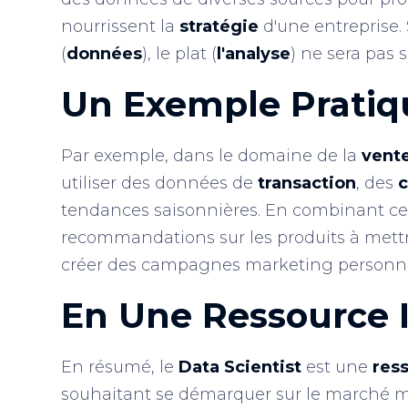
nourrissent la
stratégie
d'une entreprise.
(
données
), le plat (
l'analyse
) ne sera pas s
Un Exemple
Pratiq
Par exemple, dans le domaine de la
vente
utiliser des données de
transaction
, des
c
tendances saisonnières. En combinant ces 
recommandations sur les produits à mettr
créer des campagnes marketing personnal
En Une
Ressource 
En résumé, le
Data Scientist
est une
res
souhaitant se démarquer sur le marché m