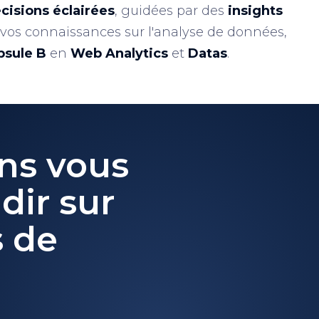
cisions éclairées
, guidées par des
insights
r vos connaissances sur l'analyse de données,
psule B
en
Web Analytics
et
Datas
.
ns vous
dir sur
s de