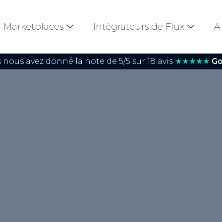
Marketplaces
Intégrateurs de Flux
A
 nous avez donné la note de 5/5 sur 18 avis
★★★★★
Go
est un expert en
</strong>, capable de
r la collecte, le