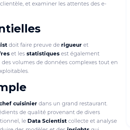
lientèle, et examiner les attentes des e-
ntielles
ist
doit faire preuve de
rigueur
et
fres
et les
statistiques
est également
ns des volumes de données complexes tout en
xploitables.
mple
chef cuisinier
dans un grand restaurant.
rédients de qualité provenant de divers
tionnel, le
Data Scientist
collecte et analyse
oduire des modèles et des
insights
qui