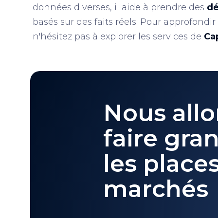
données diverses, il aide à prendre des
dé
basés sur des faits réels. Pour approfondi
n'hésitez pas à explorer les services de
Ca
Nous allo
faire gran
les place
marchés