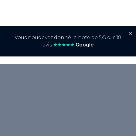
Vous nous avez donné la note de 5/5 sur 18
avis
★★★★★
Google
<p>Le <strong>Best Seller Rank</strong>