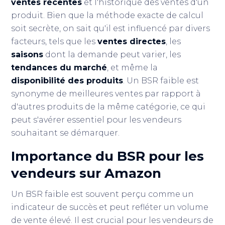
ventes récentes
et l'historique des ventes d'un
produit. Bien que la méthode exacte de calcul
soit secrète, on sait qu'il est influencé par divers
facteurs, tels que les
ventes directes
, les
saisons
dont la demande peut varier, les
tendances du marché
, et même la
disponibilité des produits
. Un BSR faible est
synonyme de meilleures ventes par rapport à
d'autres produits de la même catégorie, ce qui
peut s'avérer essentiel pour les vendeurs
souhaitant se démarquer.
Importance du BSR pour les
vendeurs sur Amazon
Un BSR faible est souvent perçu comme un
indicateur de succès et peut refléter un volume
de vente élevé. Il est crucial pour les vendeurs de