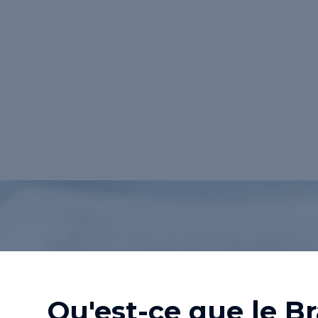
<p>Le <strong>Brand Registry</strong
développé par Amazon qui permet aux <
de marques déposées</strong> de gérer
produits sur la plateforme, garantissant
<strong>environnement de vente sécuri
optimisé.</p>
Retour au lexique
Qu'est-ce que le B