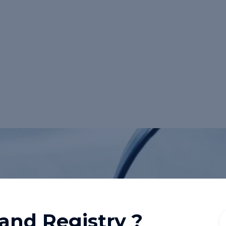
> est un programme
strong>propriétaires
 et protéger leurs
 ainsi un
sé</strong> et
rand Registry ?