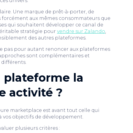
ces univers.
ilaire. Une marque de prêt-à-porter, de
 pas forcément aux mêmes consommateurs que
ses qui souhaitent développer ce canal de
éritable stratégie pour
vendre sur Zalando
,
ensiblement des autres plateformes.
fie pas pour autant renoncer aux plateformes
x approches sont complémentaires et
différents.
 plateforme la
 activité ?
leure marketplace est avant tout celle qui
 à vos objectifs de développement.
aluer plusieurs critères :