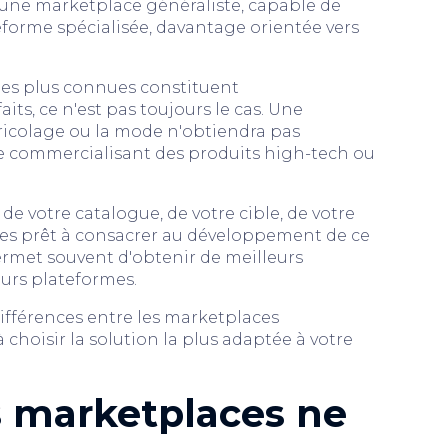
er une marketplace généraliste, capable de
eforme spécialisée, davantage orientée vers
 les plus connues constituent
its, ce n'est pas toujours le cas. Une
bricolage ou la mode n'obtiendra pas
 commercialisant des produits high-tech ou
e votre catalogue, de votre cible, de votre
tes prêt à consacrer au développement de ce
permet souvent d'obtenir de meilleurs
eurs plateformes.
 différences entre les marketplaces
à choisir la solution la plus adaptée à votre
s marketplaces ne
L