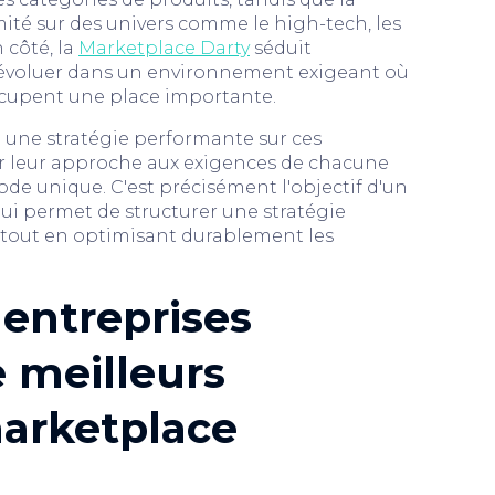
mité sur des univers comme le high-tech, les
 côté, la
Marketplace Darty
séduit
 évoluer dans un environnement exigeant où
 occupent une place importante.
e une stratégie performante sur ces
ter leur approche aux exigences de chacune
de unique. C'est précisément l'objectif d'un
qui permet de structurer une stratégie
e tout en optimisant durablement les
 entreprises
e meilleurs
marketplace