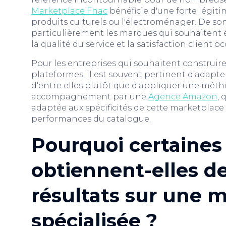
Marketplace Fnac
bénéficie d'une forte légiti
produits culturels ou l'électroménager. De son
particulièrement les marques qui souhaitent
la qualité du service et la satisfaction client
Pour les entreprises qui souhaitent construir
plateformes, il est souvent pertinent d'adap
d'entre elles plutôt que d'appliquer une métho
accompagnement par une
Agence Amazon
, 
adaptée aux spécificités de cette marketplac
performances du catalogue.
Pourquoi certaines
obtiennent-elles d
résultats sur une 
spécialisée ?