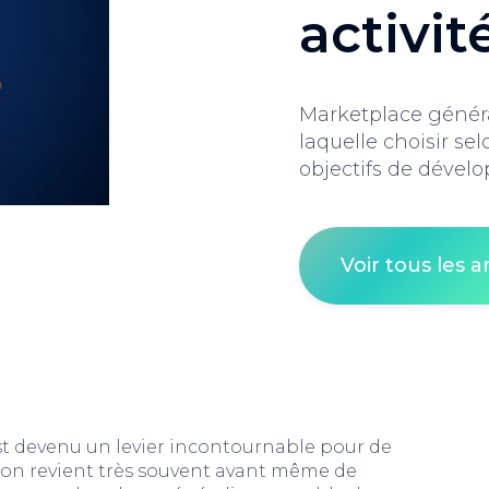
activit
Marketplace généra
laquelle choisir sel
objectifs de dével
Voir tous les ar
t devenu un levier incontournable pour de
ion revient très souvent avant même de