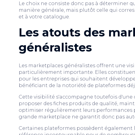
Le choix ne consiste donc pas à déterminer qu
manière générale, mais plutôt celle qui corre
et à votre catalogue.
Les atouts des mar
généralistes
Les marketplaces généralistes offrent une vis
particulièrement importante. Elles constituen
pour les entreprises qui souhaitent développe
bénéficiant de la notoriété de plateformes déj
Cette visibilité s'accompagne toutefois d'une
proposer des fiches produits de qualité, maint
optimiser régulièrement leurs performances p
grande marketplace ne garantit donc pas au
Certaines plateformes possèdent également le
référence incontournable pour de nombreuses 