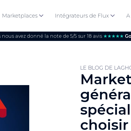
Marketplaces
Intégrateurs de Flux
A
 nous avez donné la note de 5/5 sur 18 avis
★★★★★
Go
LE BLOG DE LAGH
Market
généra
spécial
choisir