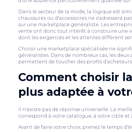
d'une audience particulièrement qualifiée sur 
Dans le secteur de la mode, la logique est sim
chaussures ou d'accessoires ne s'adressera
sur une marketplace généraliste. Les entrepri
vente ont donc tout intérêt à construire une v
dont les exigences et les attentes diffèrent s
Choisir une marketplace spécialisée ne signi
généralistes. Dans de nombreux cas, les deu
permettent de toucher des profils d'acheteurs 
Comment choisir la
plus adaptée à votre
Il n'existe pas de réponse universelle. La meil
correspond à votre catalogue, à votre cible et
Avant de faire votre choix, prenez le temps d'év