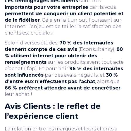
Les témoignages des clients
sont très
importants pour votre entreprise
car ils vous
permettent de conquérir un client potentiel et
de le fidéliser
. Cela en fait un outil puissant sur
Internet. L’enjeu est de taille : la satisfaction des
clients est cruciale !
Selon diverses études,
70 % des internautes
tiennent compte de ces avis
(Econsultancy).
80
% utilisent internet pour obtenir des
renseignements
sur les produits avent tout acte
d’achat (Ifop). Et pour finir
96 % des internautes
sont influencés
par des avais négatifs, et
30 %
d’entre eux n’effectuent pas l’achat
, alors que
66 % préfèrent attendre avant de concrétiser
leur achat !
Avis Clients : le reflet de
l’expérience client
La relation entre les marques et leurs clients a