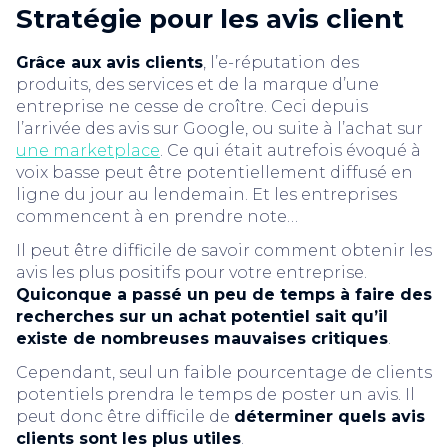
Stratégie pour les avis client
Grâce aux avis clients
, l’e-réputation des
produits, des services et de la marque d’une
entreprise ne cesse de croître. Ceci depuis
l’arrivée des avis sur Google, ou suite à l’achat sur
une marketplace
. Ce qui était autrefois évoqué à
voix basse peut être potentiellement diffusé en
ligne du jour au lendemain. Et les entreprises
commencent à en prendre note…
Il peut être difficile de savoir comment obtenir les
avis les plus positifs pour votre entreprise.
Quiconque a passé un peu de temps à faire des
recherches sur un achat potentiel sait qu’il
existe de nombreuses mauvaises critiques
.
Cependant, seul un faible pourcentage de clients
potentiels prendra le temps de poster un avis. Il
peut donc être difficile de
déterminer quels avis
clients sont les plus utiles
.