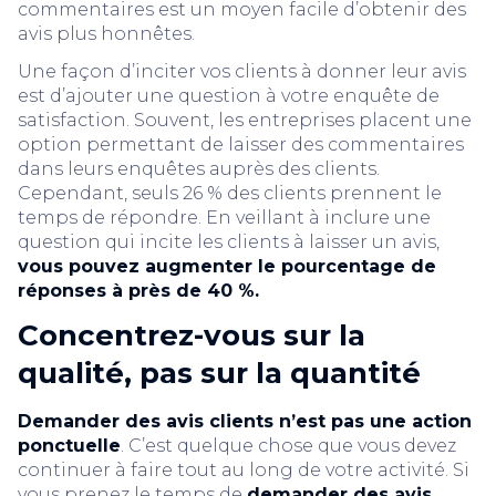
commentaires est un moyen facile d’obtenir des
avis plus honnêtes.
Une façon d’inciter vos clients à donner leur avis
est d’ajouter une question à votre enquête de
satisfaction. Souvent, les entreprises placent une
option permettant de laisser des commentaires
dans leurs enquêtes auprès des clients.
Cependant, seuls 26 % des clients prennent le
temps de répondre. En veillant à inclure une
question qui incite les clients à laisser un avis,
vous pouvez augmenter le pourcentage de
réponses à près de 40 %.
Concentrez-vous sur la
qualité, pas sur la quantité
Demander des avis clients n’est pas une action
ponctuelle
. C’est quelque chose que vous devez
continuer à faire tout au long de votre activité. Si
vous prenez le temps de
demander des avis,