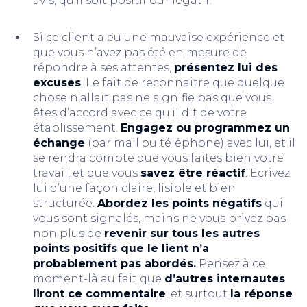
avis, qu’il soit positif ou négatif.
Si ce client a eu une mauvaise expérience et
que vous n’avez pas été en mesure de
répondre à ses attentes,
présentez lui des
excuses
. Le fait de reconnaitre que quelque
chose n’allait pas ne signifie pas que vous
êtes d’accord avec ce qu’il dit de votre
établissement.
Engagez ou programmez un
échange
(par mail ou téléphone) avec lui, et il
se rendra compte que vous faites bien votre
travail, et que vous
savez être réactif
. Ecrivez
lui d’une façon claire, lisible et bien
structurée.
Abordez les points négatifs
qui
vous sont signalés, mains ne vous privez pas
non plus de
revenir sur tous les autres
points positifs que le lient n’a
probablement pas abordés.
Pensez à ce
moment-là au fait que
d’autres internautes
liront ce commentaire
, et surtout
la réponse