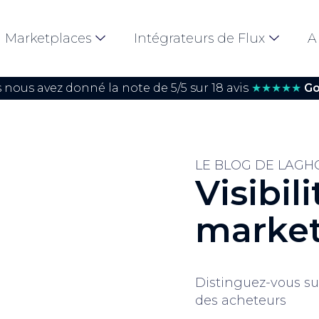
Marketplaces
Intégrateurs de Flux
A
 nous avez donné la note de 5/5 sur 18 avis
★★★★★
Go
LE BLOG DE LAGH
Visibili
market
Distinguez-vous sur
des acheteurs