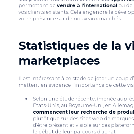
permettant de
vendre à l’international
ou de
vos clients existants. Cela engendre le déve
votre présence sur de nouveaux marchés.
Statistiques de la vi
marketplaces
Il est intéressant à ce stade de jeter un coup d
mettent en évidence l’importance de cette visib
Selon une étude récente, (menée auprè
États-Unis, au Royaume-Uni, en Allemag
commencent leur recherche de produi
plutôt que sur des sites web de marques
d’être présent et visible sur ces platefo
le début de leur parcours d’achat.