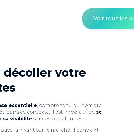
Voir tous les ar
 décoller votre
tes
ose essentielle
, compte tenu du nombre
t, dans ce contexte, il est impératif de
se
 sa visibilité
sur ces plateformes.
uvel arrivant sur le marché, il convient