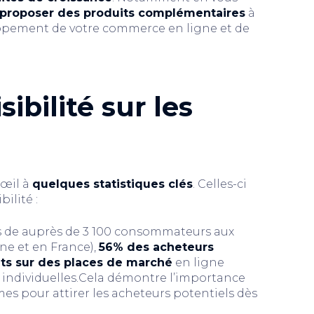
proposer des produits complémentaires
à
loppement de votre commerce en ligne et de
sibilité sur les
’œil à
quelques statistiques clés
. Celles-ci
ilité :
s de auprès de 3 100 consommateurs aux
ne et en France),
56% des acheteurs
ts sur des places de marché
en ligne
 individuelles.Cela démontre l’importance
rmes pour attirer les acheteurs potentiels dès