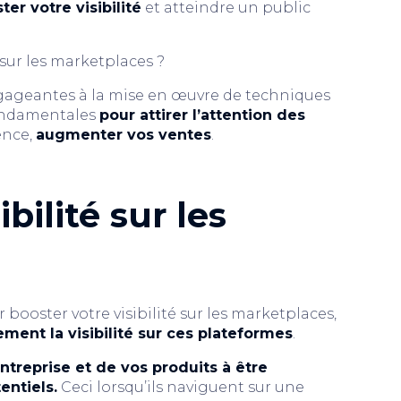
er votre visibilité
et atteindre un public
 sur les marketplaces ?
ngageantes à la mise en œuvre de techniques
fondamentales
pour attirer l’attention des
ence,
augmenter vos ventes
.
bilité sur les
L
booster votre visibilité sur les marketplaces,
ment la visibilité sur ces plateformes
.
ntreprise et de vos produits à être
entiels.
Ceci lorsqu’ils naviguent sur une