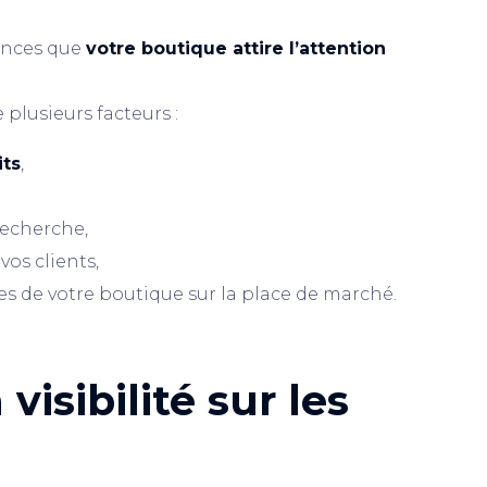
chances que
votre boutique attire l’attention
 plusieurs facteurs :
its
,
recherche,
vos clients,
tes de votre boutique sur la place de marché.
visibilité sur les