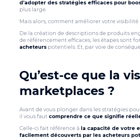
d’adopter des stratégies efficaces pour boost
plus large.
Mais alors, comment améliorer votre visibilité
De la création de descriptions de produits e
de référencement efficaces, les étapes sont 
acheteurs
potentiels. Et, par voie de conséqu
Qu’est-ce que la visi
marketplaces ?
Avant de vous plonger dans les stratégies pour 
il vous faut
comprendre ce que signifie réelle
Celle-ci fait référence à
la capacité de votre e
facilement découverts par les acheteurs pot