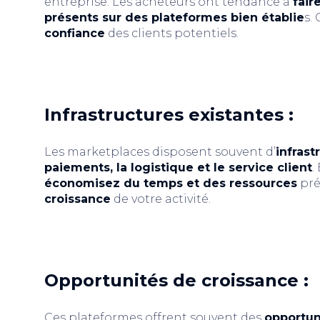
entreprise. Les acheteurs ont tendance à
fair
présents sur des plateformes bien établie
s.
confiance
des clients potentiels.
Infrastructures existantes :
Les marketplaces disposent souvent d’
infrast
paiements, la logistique et le service client
.
économisez du temps et des ressources
pré
croissance
de votre activité.
Opportunités de croissance :
Ces plateformes offrent souvent des
opportun