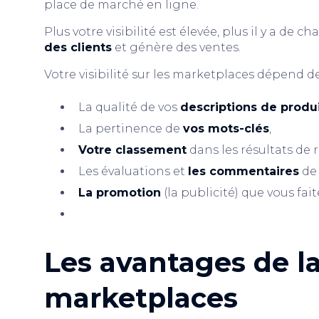
place de marché en ligne.
Plus votre visibilité est élevée, plus il y a de 
des clients
et génère des ventes.
Votre visibilité sur les marketplaces dépend de
La qualité de vos
descriptions de produ
La pertinence de
vos mots-clés
,
Votre classement
dans les résultats de 
Les évaluations et
les commentaires
de 
La promotion
(la publicité) que vous fai
Les avantages de la 
marketplaces