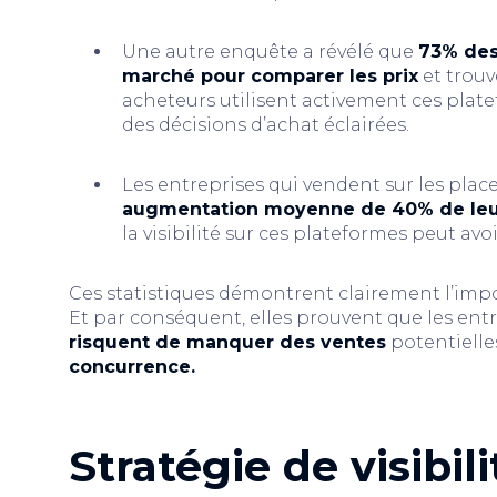
Une autre enquête a révélé que
73% des 
marché pour comparer les prix
et trouv
acheteurs utilisent activement ces plat
des décisions d’achat éclairées.
Les entreprises qui vendent sur les pla
augmentation moyenne de 40% de leu
la visibilité sur ces plateformes peut av
Ces statistiques démontrent clairement l’impor
Et par conséquent, elles prouvent que les ent
risquent de manquer des ventes
potentielle
concurrence.
Stratégie de visibil