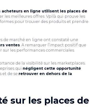
acheteurs en ligne utilisent les places de
er les meilleures offres. Vpilà qui prouve les
eformes pour trouver des produits et prendre
ces de marché en ligne ont constaté une
rs ventes
. A remarquer l’impact positif que
oir sur les performances commerciales.
tance de la visibilité sur les marketplaces.
reprises qui
négligent cette opportunité
s et de se
retrouver en dehors de la
ité sur les places de