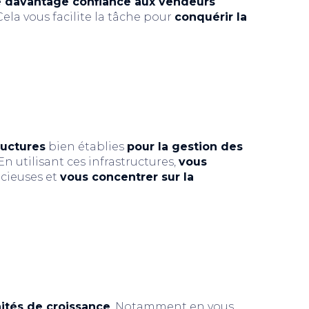
e davantage confiance aux vendeurs
 Cela vous facilite la tâche pour
conquérir la
ructures
bien établies
pour la gestion des
 En utilisant ces infrastructures,
vous
cieuses et
vous concentrer sur la
ités de croissance
. Notamment en vous