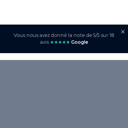
Vous nous avez donné la note de 5/5 sur 18
avis
★★★★★
Google
<p>Le <strong>keyword stuffing</strong>,