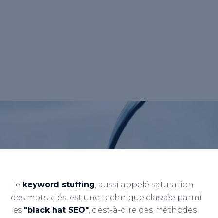
ou bourrage de mots-clés, est une pratique
SEO consistant à répéter de manière
excessive des mots-clés dans le contenu
d'un site web, dans le but de tromper les
moteurs de recherche pour améliorer le
classement d'une page.</p>
Retour au lexique
Le
keyword stuffing
, aussi appelé saturation
des mots-clés, est une technique classée parmi
les
"black hat SEO"
, c'est-à-dire des méthodes