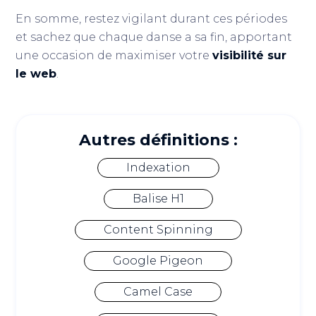
En somme, restez vigilant durant ces périodes
et sachez que chaque danse a sa fin, apportant
une occasion de maximiser votre
visibilité sur
le web
.
Autres définitions :
Indexation
Balise H1
Content Spinning
Google Pigeon
Camel Case