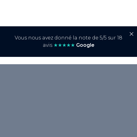
Vous nous avez donné la note de 5/5 sur 18
avis
★★★★★
Google
<p>La « <strong>Google Dance</strong> »