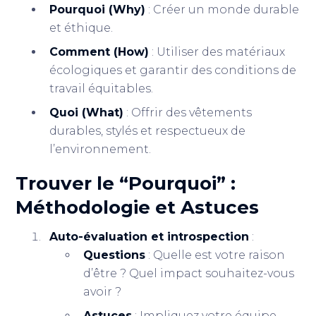
Pourquoi (Why)
: Créer un monde durable
et éthique.
Comment (How)
: Utiliser des matériaux
écologiques et garantir des conditions de
travail équitables.
Quoi (What)
: Offrir des vêtements
durables, stylés et respectueux de
l’environnement.
Trouver le “Pourquoi” :
Méthodologie et Astuces
Auto-évaluation et introspection
:
Questions
: Quelle est votre raison
d’être ? Quel impact souhaitez-vous
avoir ?
Astuces
: Impliquez votre équipe