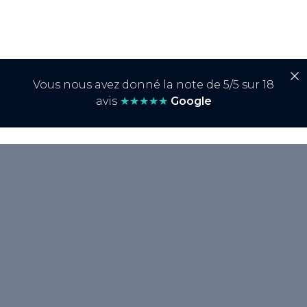
Vous nous avez donné la note de 5/5 sur 18
avis
★★★★★
Google
<p>Le <strong>Golden Circle</strong>,