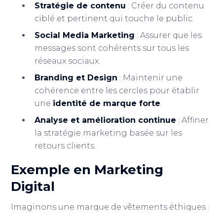
Stratégie de contenu
: Créer du contenu
ciblé et pertinent qui touche le public.
Social Media Marketing
: Assurer que les
messages sont cohérents sur tous les
réseaux sociaux.
Branding et Design
: Maintenir une
cohérence entre les cercles pour établir
une
identité de marque forte
.
Analyse et amélioration continue
: Affiner
la stratégie marketing basée sur les
retours clients.
Exemple en Marketing
Digital
Imaginons une marque de vêtements éthiques :