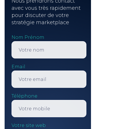
Nous prendrons contact
avec vous très rapidement
pour discuter de votre
stratégie marketplace
Nom Prénom
Email
Téléphone
Votre site web