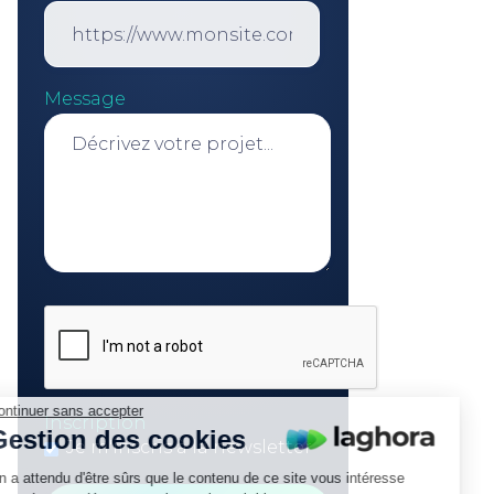
Message
Continuer sans accepter
Inscription
Gestion des cookies
Je m'inscris à la newsletter
On a attendu d'être sûrs que le contenu de ce site vous intéresse