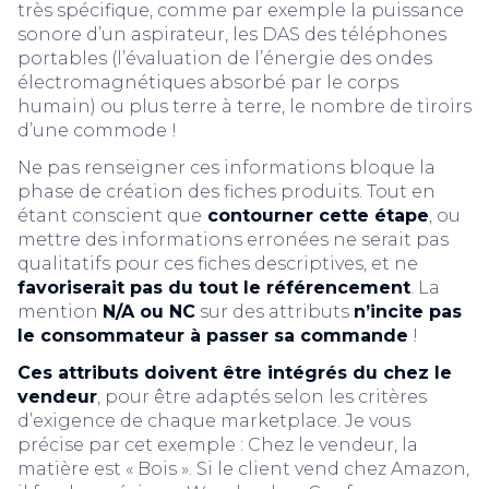
très spécifique, comme par exemple la puissance
sonore d’un aspirateur, les DAS des téléphones
portables (l’évaluation de l’énergie des ondes
électromagnétiques absorbé par le corps
humain) ou plus terre à terre, le nombre de tiroirs
d’une commode !
Ne pas renseigner ces informations bloque la
phase de création des fiches produits. Tout en
étant conscient que
contourner cette étape
, ou
mettre des informations erronées ne serait pas
qualitatifs pour ces fiches descriptives, et ne
favoriserait pas du tout le référencement
. La
mention
N/A ou NC
sur des attributs
n’incite pas
le consommateur à passer sa commande
!
Ces attributs doivent être intégrés du chez le
vendeur
, pour être adaptés selon les critères
d’exigence de chaque marketplace. Je vous
précise par cet exemple : Chez le vendeur, la
matière est « Bois ». Si le client vend chez Amazon,