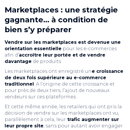
Marketplaces : une stratégie
gagnante… à condition de
bien s’y préparer
Vendre sur les marketplaces est devenue une
orientation essentielle
pour les e-commerces
afin d’
accroître leur portée et de vendre
davantage
de produits.
Les marketplaces ont enregistré un
e croissance
de deux fois supérieure au e-commerce
traditionnel
. A l’origine de cette croissance et
pour près de deux tiers, l’ajout de nouveaux
vendeurs sur ces plateformes.
Et cette même année, les retailers qui ont pris la
décision de vendre sur les marketplaces ont vu,
parallèlement à cela, leur
trafic augmenter sur
leur propre site
, sans pour autant avoir engager