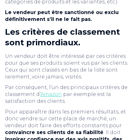
catégories de produits et les variantes, etc.)
Le vendeur peut être sanctionné ou exclu
définitivement s’il ne le fait pas.
Les critères de classement
sont primordiaux.
Un vendeur doit être intéressé par ces critères
pour que ses produits soient vus par les clients.
Ceux qui sont classés en bas de la liste sont
rarement, voire jamais, visités.
Par conséquent, l’un des principaux critères de
classement d’
Amazon
par exemple est la
satisfaction des clients.
Pour apparaître dans les premiers résultats, et
donc vendre sur cette place de marché, un
vendeur doit faire des efforts constants pour
convaincre ses clients de sa fiabilité
. Il doit
inspirer confiance par des avis positifs, des