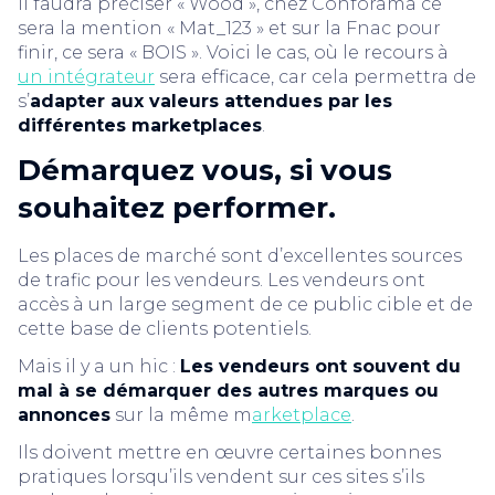
il faudra préciser « Wood », chez Conforama ce
sera la mention « Mat_123 » et sur la Fnac pour
finir, ce sera « BOIS ». Voici le cas, où le recours à
un intégrateur
sera efficace, car cela permettra de
s’
adapter aux valeurs attendues par les
différentes marketplaces
.
Démarquez vous, si vous
souhaitez performer.
Les places de marché sont d’excellentes sources
de trafic pour les vendeurs. Les vendeurs ont
accès à un large segment de ce public cible et de
cette base de clients potentiels.
Mais il y a un hic :
Les vendeurs ont souvent du
mal à se démarquer des autres marques ou
annonces
sur la même m
arketplace
.
Ils doivent mettre en œuvre certaines bonnes
pratiques lorsqu’ils vendent sur ces sites s’ils