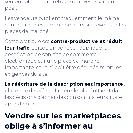
veulent obtenir un retour sur investissement
positif.
Les vendeurs publient fréquemment le même
contenu de description de leurs sites web sur les
places de marché.
Cette pratique est
contre-productive et réduit
leur trafic
. Lorsqu’un vendeur duplique la
description de son site de commerce
électronique sur une place de marché
importante, celle-ci doit être déclinée selon les
exigences du site.
La réécriture de la description est importante
:
elle est le deuxième facteur le plus influent dans
les décisions d’achat des consommateurs, juste
après le prix
Vendre sur les marketplaces
oblige à s’informer au