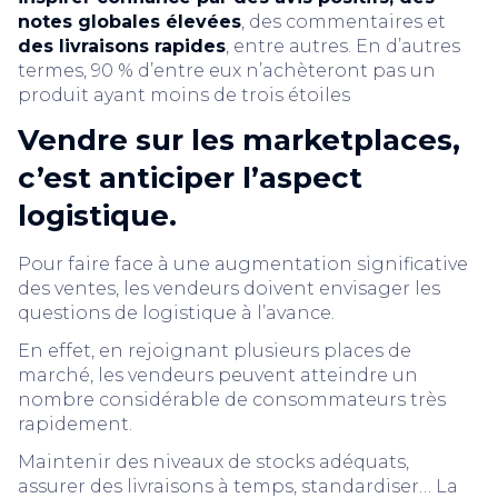
notes globales élevées
, des commentaires et
des livraisons rapides
, entre autres. En d’autres
termes, 90 % d’entre eux n’achèteront pas un
produit ayant moins de trois étoiles
Vendre sur les marketplaces,
c’est anticiper l’aspect
logistique.
Pour faire face à une augmentation significative
des ventes, les vendeurs doivent envisager les
questions de logistique à l’avance.
En effet, en rejoignant plusieurs places de
marché, les vendeurs peuvent atteindre un
nombre considérable de consommateurs très
rapidement.
Maintenir des niveaux de stocks adéquats,
assurer des livraisons à temps, standardiser… La