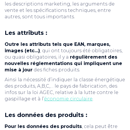
les descriptions marketing, les arguments de
vente et les spécifications techniques, entre
autres, sont tous importants.
Les attributs :
Outre les attributs tels que EAN, marques,
images (etc…)
, qui ont toujours été obligatoires,
ou quasi obligatoires, il y a
régulièrement des
nouvelles réglementations qui impliquent une
mise à jour
des fiches produits.
Ainsi la nécessité d’indiquer la classe énergétique
des produits, A,B,C,… le pays de fabrication, des
infos sur la loi AGEC, relative à la lutte contre le
gaspillage et à l’
économie circulaire
.
Les données des produits :
Pour les données des produits
, cela peut être