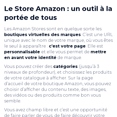
Le Store Amazon : un outil à la
portée de tous
Les Amazon Stores sont en quelque sorte les
boutiques virtuelles des marques
. C’est une URL
unique avec le nom de votre marque, où vous êtes
le seul à apparaître :
c’est votre page
. Elle est
personnalisable
et elle vous permet de
mettre
en avant votre identité
de marque.
Vous pouvez créer des
catégories
(jusqu’à 3
niveaux de profondeur), et choisissez les produits
de votre catalogue à afficher. Sur la page
d’accueil de votre boutique Amazon, vous pouvez
choisir d’afficher du contenu texte, des images,
des vidéos ou des produits comme bon vous
semble.
Vous avez champ libre et c’est une opportunité
de faire parler de vous, de faire découvrir votre