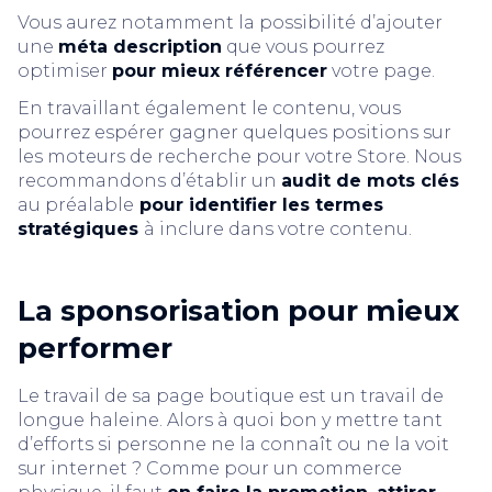
Vous aurez notamment la possibilité d’ajouter
une
méta description
que vous pourrez
optimiser
pour mieux référencer
votre page.
En travaillant également le contenu, vous
pourrez espérer gagner quelques positions sur
les moteurs de recherche pour votre Store. Nous
recommandons d’établir un
audit de mots clés
au préalable
pour identifier les termes
stratégiques
à inclure dans votre contenu.
La sponsorisation pour mieux
performer
Le travail de sa page boutique est un travail de
longue haleine. Alors à quoi bon y mettre tant
d’efforts si personne ne la connaît ou ne la voit
sur internet ? Comme pour un commerce