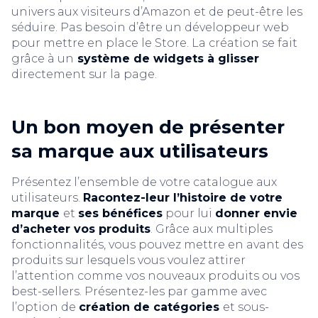
univers aux visiteurs d’Amazon et de peut-être les
séduire. Pas besoin d’être un développeur web
pour mettre en place le Store. La création se fait
grâce à un
système de widgets à glisser
directement sur la page.
Un bon moyen de présenter
sa marque aux utilisateurs
Présentez l’ensemble de votre catalogue aux
utilisateurs.
Racontez-leur l’histoire de votre
marque
et
ses bénéfices
pour lui
donner envie
d’acheter vos produits
. Grâce aux multiples
fonctionnalités, vous pouvez mettre en avant des
produits sur lesquels vous voulez attirer
l’attention comme vos nouveaux produits ou vos
best-sellers. Présentez-les par gamme avec
l’option de
création de catégories
et sous-