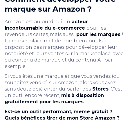
marque sur Amazon ?
Amazon est aujourd’hui un
acteur
incontournable du e-commerce
pour les
revendeurs certes, mais aussi
pour les marques
!
La marketplace met de nombreux outils à
disposition des marques pour développer leur
notoriété et leurs ventes sur la marketplace, avec
du contenu de marque et du contenu A+ par
exemple.
Si vous êtes une marque et que vous vendez (ou
souhaitez vendre) sur Amazon, alors vous avez
sans doute déjà entendu parler des
Stores
. C’est
un outil encore récent,
mis à disposition
gratuitement pour les marques
.
Est-ce un outil performant, même gratuit ?
Quels bénéfices tirer de mon Store Amazon ?