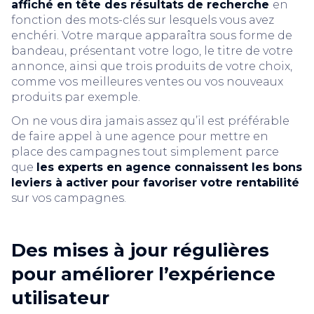
affiché en tête des résultats de recherche
en
fonction des mots-clés sur lesquels vous avez
enchéri. Votre marque apparaîtra sous forme de
bandeau, présentant votre logo, le titre de votre
annonce, ainsi que trois produits de votre choix,
comme vos meilleures ventes ou vos nouveaux
produits par exemple.
On ne vous dira jamais assez qu’il est préférable
de faire appel à une agence pour mettre en
place des campagnes tout simplement parce
que
les experts en agence connaissent les bons
leviers à activer pour favoriser votre rentabilité
sur vos campagnes.
Des mises à jour régulières
pour améliorer l’expérience
utilisateur