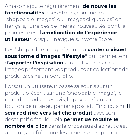
Amazon ajoute régulièrement
de nouvelles
fonctionnalités
à ses Stores, comme les
“shoppable images” ou “images cliquables” en
français, l’une des dernières nouveautés, dont la
promesse est l’
amélioration de l’expérience
utilisateur
lorsqu’il navigue sur votre Store.
Les ”shoppable images” sont du
contenu visuel
sous forme d’images “lifestyle”
qui permettent
d’
apporter l’inspiration
aux utilisateurs. Ces
images présentent vos produits et collections de
produits dans un portfolio.
Lorsqu’un utilisateur passe sa souris sur un
produit présent sur une “shoppable image”, le
nom du produit, les avis, le prix ainsi qu’un
bouton de mise au panier apparaît. En cliquant,
il
sera redirigé vers la fiche produit
avec son
descriptif détaillé. Cela
permet de réduire le
nombre de clics
dans le processus d’achat : c’est
un plus, à la fois pour les acheteurs et pour les